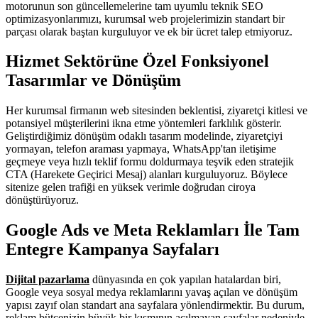
motorunun son güncellemelerine tam uyumlu teknik SEO
optimizasyonlarımızı, kurumsal web projelerimizin standart bir
parçası olarak baştan kurguluyor ve ek bir ücret talep etmiyoruz.
Hizmet Sektörüne Özel Fonksiyonel
Tasarımlar ve Dönüşüm
Her kurumsal firmanın web sitesinden beklentisi, ziyaretçi kitlesi ve
potansiyel müşterilerini ikna etme yöntemleri farklılık gösterir.
Geliştirdiğimiz dönüşüm odaklı tasarım modelinde, ziyaretçiyi
yormayan, telefon araması yapmaya, WhatsApp'tan iletişime
geçmeye veya hızlı teklif formu doldurmaya teşvik eden stratejik
CTA (Harekete Geçirici Mesaj) alanları kurguluyoruz. Böylece
sitenize gelen trafiği en yüksek verimle doğrudan ciroya
dönüştürüyoruz.
Google Ads ve Meta Reklamları İle Tam
Entegre Kampanya Sayfaları
Dijital pazarlama
dünyasında en çok yapılan hatalardan biri,
Google veya sosyal medya reklamlarını yavaş açılan ve dönüşüm
yapısı zayıf olan standart ana sayfalara yönlendirmektir. Bu durum,
reklam bütçenizin büyük bir kısmının açılmayan sayfalar nedeniyle