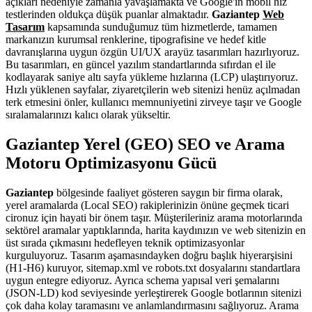
açıkları nedeniyle zamanla yavaşlamakta ve Google'ın mobil hız
testlerinden oldukça düşük puanlar almaktadır.
Gaziantep
Web
Tasarım
kapsamında sunduğumuz tüm hizmetlerde, tamamen
markanızın kurumsal renklerine, tipografisine ve hedef kitle
davranışlarına uygun özgün UI/UX arayüz tasarımları hazırlıyoruz.
Bu tasarımları, en güncel yazılım standartlarında sıfırdan el ile
kodlayarak saniye altı sayfa yükleme hızlarına (LCP) ulaştırıyoruz.
Hızlı yüklenen sayfalar, ziyaretçilerin web sitenizi henüz açılmadan
terk etmesini önler, kullanıcı memnuniyetini zirveye taşır ve Google
sıralamalarınızı kalıcı olarak yükseltir.
Gaziantep Yerel (GEO) SEO ve Arama
Motoru Optimizasyonu Gücü
Gaziantep
bölgesinde faaliyet gösteren saygın bir firma olarak,
yerel aramalarda (Local SEO) rakiplerinizin önüne geçmek ticari
cironuz için hayati bir önem taşır. Müşterileriniz arama motorlarında
sektörel aramalar yaptıklarında, harita kaydınızın ve web sitenizin en
üst sırada çıkmasını hedefleyen teknik optimizasyonlar
kurguluyoruz. Tasarım aşamasındayken doğru başlık hiyerarşisini
(H1-H6) kuruyor, sitemap.xml ve robots.txt dosyalarını standartlara
uygun entegre ediyoruz. Ayrıca schema yapısal veri şemalarını
(JSON-LD) kod seviyesinde yerleştirerek Google botlarının sitenizi
çok daha kolay taramasını ve anlamlandırmasını sağlıyoruz. Arama