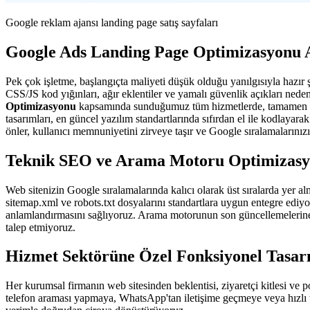
Google reklam ajansı landing page satış sayfaları
Google Ads Landing Page Optimizasyonu 
Pek çok işletme, başlangıçta maliyeti düşük olduğu yanılgısıyla hazır 
CSS/JS kod yığınları, ağır eklentiler ve yamalı güvenlik açıkları ned
Optimizasyonu
kapsamında sunduğumuz tüm hizmetlerde, tamamen mark
tasarımları, en güncel yazılım standartlarında sıfırdan el ile kodlayara
önler, kullanıcı memnuniyetini zirveye taşır ve Google sıralamalarınızı 
Teknik SEO ve Arama Motoru Optimizas
Web sitenizin Google sıralamalarında kalıcı olarak üst sıralarda yer 
sitemap.xml ve robots.txt dosyalarını standartlara uygun entegre ediy
anlamlandırmasını sağlıyoruz. Arama motorunun son güncellemelerine 
talep etmiyoruz.
Hizmet Sektörüne Özel Fonksiyonel Tasa
Her kurumsal firmanın web sitesinden beklentisi, ziyaretçi kitlesi ve 
telefon araması yapmaya, WhatsApp'tan iletişime geçmeye veya hızlı t