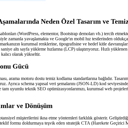
Aşamalarında Neden Özel Tasarım ve Tem
şablonları (WordPress, elementor, Bootstrap demoları vb.) tercih etmekted
eniyle zamanla yavaşlamakta ve Google'ın mobil hız testlerinden oldukç
anızın kurumsal renklerine, tipografisine ve hedef kitle davranışlar
k saniye altı sayfa yükleme hızlarına (LCP) ulaştırıyoruz. Hızlı yüklenen
kalıcı olarak yükseltir.
yonu Gücü
alması, arama motoru dostu temiz kodlama standartlarına bağlıdır. Tasar
oruz. Ayrıca schema yapısal veri şemalarını (JSON-LD) kod seviyesinde 
tam uyumlu teknik SEO optimizasyonlarımızı, kurumsal web projelerimiz
rımlar ve Dönüşüm
potansiyel müşterilerini ikna etme yöntemleri farklılık gösterir. Gelişti
eklif formu doldurmaya teşvik eden stratejik CTA (Harekete Geçirici Me