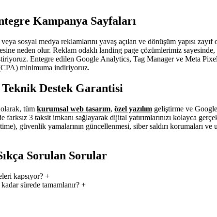
ntegre Kampanya Sayfaları
 veya sosyal medya reklamlarını yavaş açılan ve dönüşüm yapısı zayıf o
mesine neden olur. Reklam odaklı landing page çözümlerimiz sayesinde, 
iştiriyoruz. Entegre edilen Google Analytics, Tag Manager ve Meta Pixe
i (CPA) minimuma indiriyoruz.
z Teknik Destek Garantisi
i olarak, tüm
kurumsal web tasarım
,
özel yazılım
geliştirme ve Google
 farksız 3 taksit imkanı sağlayarak dijital yatırımlarınızı kolayca gerç
ime), güvenlik yamalarının güncellenmesi, siber saldırı korumaları ve ufa
ıkça Sorulan Sorular
leri kapsıyor?
+
 kadar sürede tamamlanır?
+