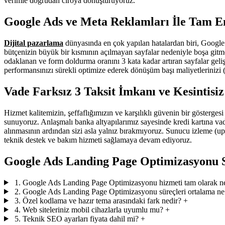
verimle doğrudan ciroya dönüştürüyoruz.
Google Ads ve Meta Reklamları İle Tam E
Dijital pazarlama
dünyasında en çok yapılan hatalardan biri, Google
bütçenizin büyük bir kısmının açılmayan sayfalar nedeniyle boşa git
odaklanan ve form doldurma oranını 3 kata kadar artıran sayfalar gel
performansınızı sürekli optimize ederek dönüşüm başı maliyetleriniz
Vade Farksız 3 Taksit İmkanı ve Kesintisi
Hizmet kalitemizin, şeffaflığımızın ve karşılıklı güvenin bir gösterges
sunuyoruz. Anlaşmalı banka altyapılarımız sayesinde kredi kartına vade
alınmasının ardından sizi asla yalnız bırakmıyoruz. Sunucu izleme (upt
teknik destek ve bakım hizmeti sağlamaya devam ediyoruz.
Google Ads Landing Page Optimizasyonu S
1. Google Ads Landing Page Optimizasyonu hizmeti tam olarak ne
2. Google Ads Landing Page Optimizasyonu süreçleri ortalama ne
3. Özel kodlama ve hazır tema arasındaki fark nedir?
+
4. Web siteleriniz mobil cihazlarla uyumlu mu?
+
5. Teknik SEO ayarları fiyata dahil mi?
+