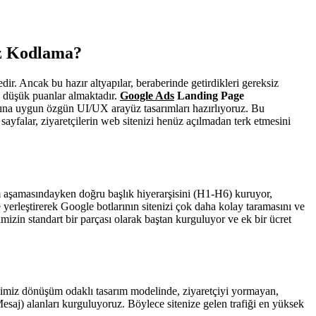
iz Kodlama?
ir. Ancak bu hazır altyapılar, beraberinde getirdikleri gereksiz
a düşük puanlar almaktadır.
Google Ads
Landing Page
ına uygun özgün UI/UX arayüz tasarımları hazırlıyoruz. Bu
 sayfalar, ziyaretçilerin web sitenizi henüz açılmadan terk etmesini
ım aşamasındayken doğru başlık hiyerarşisini (H1-H6) kuruyor,
yerleştirerek Google botlarının sitenizi çok daha kolay taramasını ve
in standart bir parçası olarak baştan kurguluyor ve ek bir ücret
rdiğimiz dönüşüm odaklı tasarım modelinde, ziyaretçiyi yormayan,
saj) alanları kurguluyoruz. Böylece sitenize gelen trafiği en yüksek