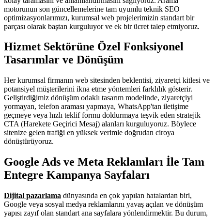
kolay taramasını ve anlamlandırmasını sağlıyoruz. Arama
motorunun son güncellemelerine tam uyumlu teknik SEO
optimizasyonlarımızı, kurumsal web projelerimizin standart bir
parçası olarak baştan kurguluyor ve ek bir ücret talep etmiyoruz.
Hizmet Sektörüne Özel Fonksiyonel
Tasarımlar ve Dönüşüm
Her kurumsal firmanın web sitesinden beklentisi, ziyaretçi kitlesi ve
potansiyel müşterilerini ikna etme yöntemleri farklılık gösterir.
Geliştirdiğimiz dönüşüm odaklı tasarım modelinde, ziyaretçiyi
yormayan, telefon araması yapmaya, WhatsApp'tan iletişime
geçmeye veya hızlı teklif formu doldurmaya teşvik eden stratejik
CTA (Harekete Geçirici Mesaj) alanları kurguluyoruz. Böylece
sitenize gelen trafiği en yüksek verimle doğrudan ciroya
dönüştürüyoruz.
Google Ads ve Meta Reklamları İle Tam
Entegre Kampanya Sayfaları
Dijital pazarlama
dünyasında en çok yapılan hatalardan biri,
Google veya sosyal medya reklamlarını yavaş açılan ve dönüşüm
yapısı zayıf olan standart ana sayfalara yönlendirmektir. Bu durum,