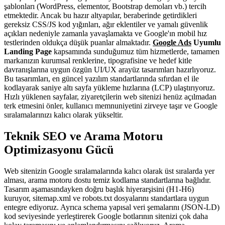
şablonları (WordPress, elementor, Bootstrap demoları vb.) tercih
etmektedir. Ancak bu hazır altyapılar, beraberinde getirdikleri
gereksiz CSS/JS kod yığınları, ağır eklentiler ve yamalı güvenlik
açıkları nedeniyle zamanla yavaşlamakta ve Google'ın mobil hız
testlerinden oldukça düşük puanlar almaktadır.
Google Ads
Uyumlu
Landing Page
kapsamında sunduğumuz tüm hizmetlerde, tamamen
markanızın kurumsal renklerine, tipografisine ve hedef kitle
davranışlarına uygun özgün UI/UX arayüz tasarımları hazırlıyoruz.
Bu tasarımları, en güncel yazılım standartlarında sıfırdan el ile
kodlayarak saniye altı sayfa yükleme hızlarına (LCP) ulaştırıyoruz.
Hızlı yüklenen sayfalar, ziyaretçilerin web sitenizi henüz açılmadan
terk etmesini önler, kullanıcı memnuniyetini zirveye taşır ve Google
sıralamalarınızı kalıcı olarak yükseltir.
Teknik SEO ve Arama Motoru
Optimizasyonu Gücü
Web sitenizin Google sıralamalarında kalıcı olarak üst sıralarda yer
alması, arama motoru dostu temiz kodlama standartlarına bağlıdır.
Tasarım aşamasındayken doğru başlık hiyerarşisini (H1-H6)
kuruyor, sitemap.xml ve robots.txt dosyalarını standartlara uygun
entegre ediyoruz. Ayrıca schema yapısal veri şemalarını (JSON-LD)
kod seviyesinde yerleştirerek Google botlarının sitenizi çok daha