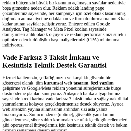
reklam bütçenizin büyük bir kısmının açılmayan sayfalar nedeniyle
boşa gitmesine neden olur. Reklam odaklı landing page
çözümlerimiz sayesinde, her kampanya için özel olarak tasarlanmış,
doğrudan arama niyetine odaklanan ve form doldurma oranını 3 kata
kadar artıran sayfalar geliştiriyoruz. Entegre edilen Google
Analytics, Tag Manager ve Meta Pixel kodları sayesinde
dönüşümleri anlık olarak ölçüyor ve reklam performansınızı sürekli
optimize ederek dönüşüm başı maliyetlerinizi (CPA) minimuma
indiriyoruz.
Vade Farksız 3 Taksit İmkanı ve
Kesintisiz Teknik Destek Garantisi
Hizmet kalitemizin, şeffaflığımızın ve karşılıklı güvenin bir
göstergesi olarak, tüm
kurumsal web tasarım
,
özel yazılım
geliştirme ve Google/Meta reklam yönetimi süreçlerimizde bütçe
dostu ödeme planları sunuyoruz. Anlaşmalı banka altyapılarımız
sayesinde kredi kartına vade farksız 3 taksit imkanı sağlayarak dijital
yatırımlarınızı kolayca gerçekleştirmenize destek oluyoruz. Ayrıca,
web sitenizin yayına alınmasının ardından sizi asla yalnız
bırakmıyoruz. Sunucu izleme (uptime), güvenlik yamalarının
güncellenmesi, siber saldırı korumaları ve ufak içerik güncellemeleri
gibi operasyonel ihtiyaçlarınız için kesintisiz teknik destek ve bakım
hizmeti sağlamaya devam ediyoruz.