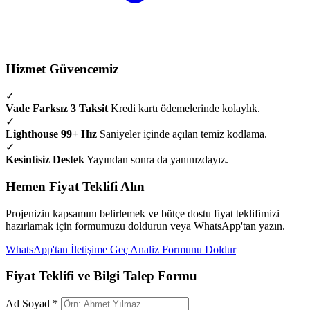
Hizmet Güvencemiz
✓
Vade Farksız 3 Taksit
Kredi kartı ödemelerinde kolaylık.
✓
Lighthouse 99+ Hız
Saniyeler içinde açılan temiz kodlama.
✓
Kesintisiz Destek
Yayından sonra da yanınızdayız.
Hemen Fiyat Teklifi Alın
Projenizin kapsamını belirlemek ve bütçe dostu fiyat teklifimizi
hazırlamak için formumuzu doldurun veya WhatsApp'tan yazın.
WhatsApp'tan İletişime Geç
Analiz Formunu Doldur
Fiyat Teklifi ve Bilgi Talep Formu
Ad Soyad *