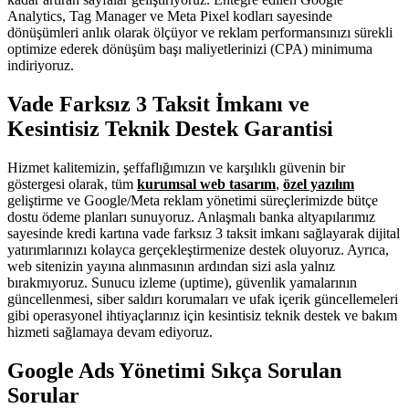
Analytics, Tag Manager ve Meta Pixel kodları sayesinde
dönüşümleri anlık olarak ölçüyor ve reklam performansınızı sürekli
optimize ederek dönüşüm başı maliyetlerinizi (CPA) minimuma
indiriyoruz.
Vade Farksız 3 Taksit İmkanı ve
Kesintisiz Teknik Destek Garantisi
Hizmet kalitemizin, şeffaflığımızın ve karşılıklı güvenin bir
göstergesi olarak, tüm
kurumsal web tasarım
,
özel yazılım
geliştirme ve Google/Meta reklam yönetimi süreçlerimizde bütçe
dostu ödeme planları sunuyoruz. Anlaşmalı banka altyapılarımız
sayesinde kredi kartına vade farksız 3 taksit imkanı sağlayarak dijital
yatırımlarınızı kolayca gerçekleştirmenize destek oluyoruz. Ayrıca,
web sitenizin yayına alınmasının ardından sizi asla yalnız
bırakmıyoruz. Sunucu izleme (uptime), güvenlik yamalarının
güncellenmesi, siber saldırı korumaları ve ufak içerik güncellemeleri
gibi operasyonel ihtiyaçlarınız için kesintisiz teknik destek ve bakım
hizmeti sağlamaya devam ediyoruz.
Google Ads Yönetimi Sıkça Sorulan
Sorular