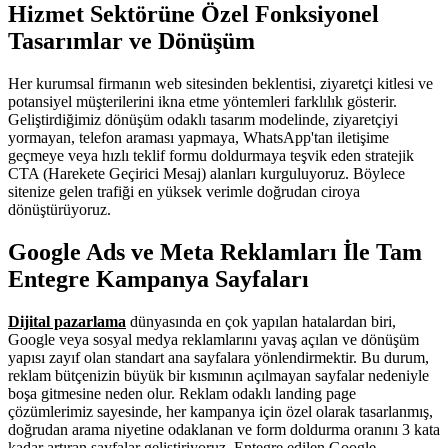
Hizmet Sektörüne Özel Fonksiyonel
Tasarımlar ve Dönüşüm
Her kurumsal firmanın web sitesinden beklentisi, ziyaretçi kitlesi ve
potansiyel müşterilerini ikna etme yöntemleri farklılık gösterir.
Geliştirdiğimiz dönüşüm odaklı tasarım modelinde, ziyaretçiyi
yormayan, telefon araması yapmaya, WhatsApp'tan iletişime
geçmeye veya hızlı teklif formu doldurmaya teşvik eden stratejik
CTA (Harekete Geçirici Mesaj) alanları kurguluyoruz. Böylece
sitenize gelen trafiği en yüksek verimle doğrudan ciroya
dönüştürüyoruz.
Google Ads ve Meta Reklamları İle Tam
Entegre Kampanya Sayfaları
Dijital pazarlama
dünyasında en çok yapılan hatalardan biri,
Google veya sosyal medya reklamlarını yavaş açılan ve dönüşüm
yapısı zayıf olan standart ana sayfalara yönlendirmektir. Bu durum,
reklam bütçenizin büyük bir kısmının açılmayan sayfalar nedeniyle
boşa gitmesine neden olur. Reklam odaklı landing page
çözümlerimiz sayesinde, her kampanya için özel olarak tasarlanmış,
doğrudan arama niyetine odaklanan ve form doldurma oranını 3 kata
kadar artıran sayfalar geliştiriyoruz. Entegre edilen Google