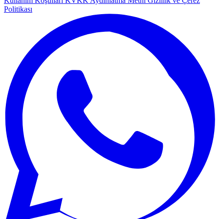
Kullanım Koşulları
KVKK Aydınlatma Metni
Gizlilik ve Çerez
Politikası