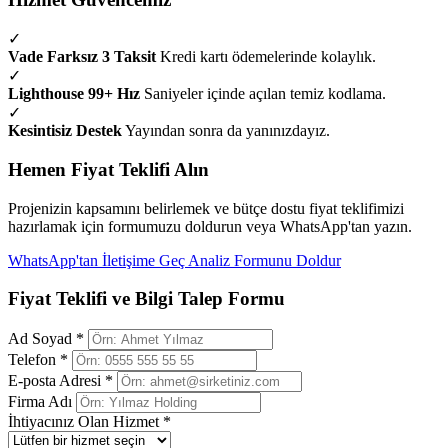
✓
Vade Farksız 3 Taksit
Kredi kartı ödemelerinde kolaylık.
✓
Lighthouse 99+ Hız
Saniyeler içinde açılan temiz kodlama.
✓
Kesintisiz Destek
Yayından sonra da yanınızdayız.
Hemen Fiyat Teklifi Alın
Projenizin kapsamını belirlemek ve bütçe dostu fiyat teklifimizi
hazırlamak için formumuzu doldurun veya WhatsApp'tan yazın.
WhatsApp'tan İletişime Geç
Analiz Formunu Doldur
Fiyat Teklifi ve Bilgi Talep Formu
Ad Soyad *
Telefon *
E-posta Adresi *
Firma Adı
İhtiyacınız Olan Hizmet *