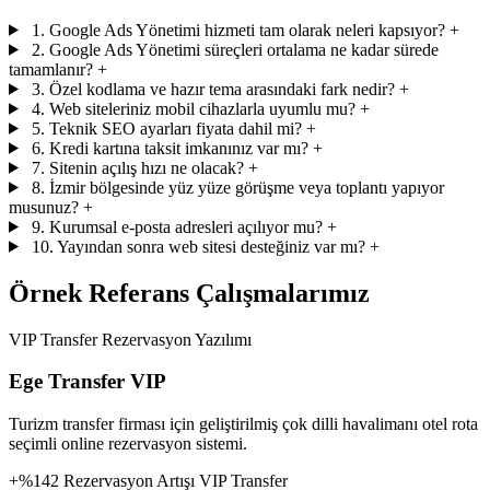
1. Google Ads Yönetimi hizmeti tam olarak neleri kapsıyor?
+
2. Google Ads Yönetimi süreçleri ortalama ne kadar sürede
tamamlanır?
+
3. Özel kodlama ve hazır tema arasındaki fark nedir?
+
4. Web siteleriniz mobil cihazlarla uyumlu mu?
+
5. Teknik SEO ayarları fiyata dahil mi?
+
6. Kredi kartına taksit imkanınız var mı?
+
7. Sitenin açılış hızı ne olacak?
+
8. İzmir bölgesinde yüz yüze görüşme veya toplantı yapıyor
musunuz?
+
9. Kurumsal e-posta adresleri açılıyor mu?
+
10. Yayından sonra web sitesi desteğiniz var mı?
+
Örnek Referans Çalışmalarımız
VIP Transfer Rezervasyon Yazılımı
Ege Transfer VIP
Turizm transfer firması için geliştirilmiş çok dilli havalimanı otel rota
seçimli online rezervasyon sistemi.
+%142 Rezervasyon Artışı
VIP Transfer