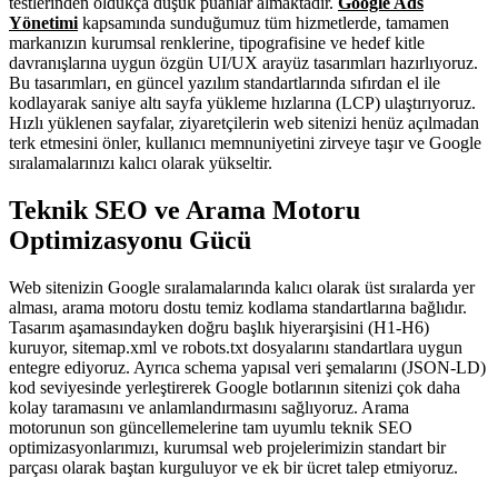
testlerinden oldukça düşük puanlar almaktadır.
Google Ads
Yönetimi
kapsamında sunduğumuz tüm hizmetlerde, tamamen
markanızın kurumsal renklerine, tipografisine ve hedef kitle
davranışlarına uygun özgün UI/UX arayüz tasarımları hazırlıyoruz.
Bu tasarımları, en güncel yazılım standartlarında sıfırdan el ile
kodlayarak saniye altı sayfa yükleme hızlarına (LCP) ulaştırıyoruz.
Hızlı yüklenen sayfalar, ziyaretçilerin web sitenizi henüz açılmadan
terk etmesini önler, kullanıcı memnuniyetini zirveye taşır ve Google
sıralamalarınızı kalıcı olarak yükseltir.
Teknik SEO ve Arama Motoru
Optimizasyonu Gücü
Web sitenizin Google sıralamalarında kalıcı olarak üst sıralarda yer
alması, arama motoru dostu temiz kodlama standartlarına bağlıdır.
Tasarım aşamasındayken doğru başlık hiyerarşisini (H1-H6)
kuruyor, sitemap.xml ve robots.txt dosyalarını standartlara uygun
entegre ediyoruz. Ayrıca schema yapısal veri şemalarını (JSON-LD)
kod seviyesinde yerleştirerek Google botlarının sitenizi çok daha
kolay taramasını ve anlamlandırmasını sağlıyoruz. Arama
motorunun son güncellemelerine tam uyumlu teknik SEO
optimizasyonlarımızı, kurumsal web projelerimizin standart bir
parçası olarak baştan kurguluyor ve ek bir ücret talep etmiyoruz.