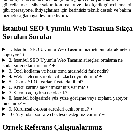
güncellenmesi, siber saldırı korumaları ve ufak içerik güncellemeleri
gibi operasyonel ihtiyaçlarınız için kesintisiz teknik destek ve bakım
hizmeti sağlamaya devam ediyoruz.
İstanbul SEO Uyumlu Web Tasarım Sıkça
Sorulan Sorular
1. İstanbul SEO Uyumlu Web Tasarım hizmeti tam olarak neleri
kapsıyor?
+
2. İstanbul SEO Uyumlu Web Tasarım süreçleri ortalama ne
kadar sürede tamamlanır?
+
3. Özel kodlama ve hazır tema arasındaki fark nedir?
+
4. Web siteleriniz mobil cihazlarla uyumlu mu?
+
5. Teknik SEO ayarları fiyata dahil mi?
+
6. Kredi kartına taksit imkanınız var mı?
+
7. Sitenin açılış hızı ne olacak?
+
8. İstanbul bölgesinde yüz yüze görüşme veya toplantı yapıyor
musunuz?
+
9. Kurumsal e-posta adresleri açılıyor mu?
+
10. Yayından sonra web sitesi desteğiniz var mı?
+
Örnek Referans Çalışmalarımız