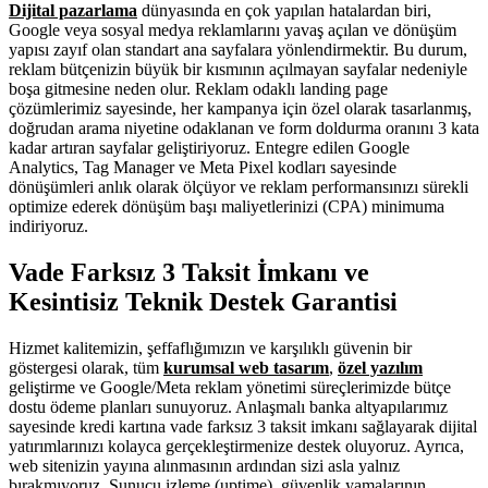
Dijital pazarlama
dünyasında en çok yapılan hatalardan biri,
Google veya sosyal medya reklamlarını yavaş açılan ve dönüşüm
yapısı zayıf olan standart ana sayfalara yönlendirmektir. Bu durum,
reklam bütçenizin büyük bir kısmının açılmayan sayfalar nedeniyle
boşa gitmesine neden olur. Reklam odaklı landing page
çözümlerimiz sayesinde, her kampanya için özel olarak tasarlanmış,
doğrudan arama niyetine odaklanan ve form doldurma oranını 3 kata
kadar artıran sayfalar geliştiriyoruz. Entegre edilen Google
Analytics, Tag Manager ve Meta Pixel kodları sayesinde
dönüşümleri anlık olarak ölçüyor ve reklam performansınızı sürekli
optimize ederek dönüşüm başı maliyetlerinizi (CPA) minimuma
indiriyoruz.
Vade Farksız 3 Taksit İmkanı ve
Kesintisiz Teknik Destek Garantisi
Hizmet kalitemizin, şeffaflığımızın ve karşılıklı güvenin bir
göstergesi olarak, tüm
kurumsal web tasarım
,
özel yazılım
geliştirme ve Google/Meta reklam yönetimi süreçlerimizde bütçe
dostu ödeme planları sunuyoruz. Anlaşmalı banka altyapılarımız
sayesinde kredi kartına vade farksız 3 taksit imkanı sağlayarak dijital
yatırımlarınızı kolayca gerçekleştirmenize destek oluyoruz. Ayrıca,
web sitenizin yayına alınmasının ardından sizi asla yalnız
bırakmıyoruz. Sunucu izleme (uptime), güvenlik yamalarının