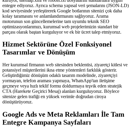
kuruyor, sitemap.xml ve robots.txt dosyalarını standartlara uygun
entegre ediyoruz. Ayrıca schema yapısal veri şemalarını (JSON-LD)
kod seviyesinde yerleştirerek Google botlarının sitenizi çok daha
kolay taramasını ve anlamlandırmasını sağlıyoruz. Arama
motorunun son güncellemelerine tam uyumlu teknik SEO
optimizasyonlarımızı, kurumsal web projelerimizin standart bir
parçası olarak baştan kurguluyor ve ek bir ücret talep etmiyoruz.
Hizmet Sektörüne Özel Fonksiyonel
Tasarımlar ve Dönüşüm
Her kurumsal firmanın web sitesinden beklentisi, ziyaretçi kitlesi ve
potansiyel müşterilerini ikna etme yöntemleri farklılık gösterir.
Geliştirdiğimiz dönüşüm odaklı tasarım modelinde, ziyaretçiyi
yormayan, telefon araması yapmaya, WhatsApp'tan iletişime
geçmeye veya hızlı teklif formu doldurmaya teşvik eden stratejik
CTA (Harekete Geçirici Mesaj) alanları kurguluyoruz. Böylece
sitenize gelen trafiği en yüksek verimle doğrudan ciroya
dönüştürüyoruz.
Google Ads ve Meta Reklamları İle Tam
Entegre Kampanya Sayfaları