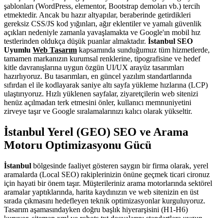
şablonları (WordPress, elementor, Bootstrap demoları vb.) tercih
etmektedir. Ancak bu hazır altyapılar, beraberinde getirdikleri
gereksiz CSS/JS kod yığınları, ağır eklentiler ve yamalı güvenlik
açıkları nedeniyle zamanla yavaşlamakta ve Google'ın mobil hız
testlerinden oldukça düşük puanlar almaktadır.
İstanbul SEO
Uyumlu
Web Tasarım
kapsamında sunduğumuz tüm hizmetlerde,
tamamen markanızın kurumsal renklerine, tipografisine ve hedef
kitle davranışlarına uygun özgün UI/UX arayüz tasarımları
hazırlıyoruz. Bu tasarımları, en güncel yazılım standartlarında
sıfırdan el ile kodlayarak saniye altı sayfa yükleme hızlarına (LCP)
ulaştırıyoruz. Hızlı yüklenen sayfalar, ziyaretçilerin web sitenizi
henüz açılmadan terk etmesini önler, kullanıcı memnuniyetini
zirveye taşır ve Google sıralamalarınızı kalıcı olarak yükseltir.
İstanbul Yerel (GEO) SEO ve Arama
Motoru Optimizasyonu Gücü
İstanbul
bölgesinde faaliyet gösteren saygın bir firma olarak, yerel
aramalarda (Local SEO) rakiplerinizin önüne geçmek ticari cironuz
için hayati bir önem taşır. Müşterileriniz arama motorlarında sektörel
aramalar yaptıklarında, harita kaydınızın ve web sitenizin en üst
sırada çıkmasını hedefleyen teknik optimizasyonlar kurguluyoruz.
Tasarım aşamasındayken doğru başlık hiyerarşisini (H1-H6)