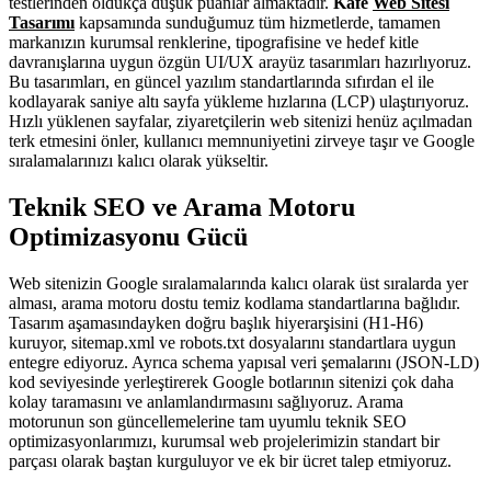
testlerinden oldukça düşük puanlar almaktadır.
Kafe
Web Sitesi
Tasarımı
kapsamında sunduğumuz tüm hizmetlerde, tamamen
markanızın kurumsal renklerine, tipografisine ve hedef kitle
davranışlarına uygun özgün UI/UX arayüz tasarımları hazırlıyoruz.
Bu tasarımları, en güncel yazılım standartlarında sıfırdan el ile
kodlayarak saniye altı sayfa yükleme hızlarına (LCP) ulaştırıyoruz.
Hızlı yüklenen sayfalar, ziyaretçilerin web sitenizi henüz açılmadan
terk etmesini önler, kullanıcı memnuniyetini zirveye taşır ve Google
sıralamalarınızı kalıcı olarak yükseltir.
Teknik SEO ve Arama Motoru
Optimizasyonu Gücü
Web sitenizin Google sıralamalarında kalıcı olarak üst sıralarda yer
alması, arama motoru dostu temiz kodlama standartlarına bağlıdır.
Tasarım aşamasındayken doğru başlık hiyerarşisini (H1-H6)
kuruyor, sitemap.xml ve robots.txt dosyalarını standartlara uygun
entegre ediyoruz. Ayrıca schema yapısal veri şemalarını (JSON-LD)
kod seviyesinde yerleştirerek Google botlarının sitenizi çok daha
kolay taramasını ve anlamlandırmasını sağlıyoruz. Arama
motorunun son güncellemelerine tam uyumlu teknik SEO
optimizasyonlarımızı, kurumsal web projelerimizin standart bir
parçası olarak baştan kurguluyor ve ek bir ücret talep etmiyoruz.