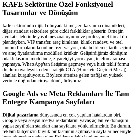
KAFE Sektörüne Özel Fonksiyonel
Tasarımlar ve Dönüşüm
kafe
sektörünün dijital dünyadaki müşteri kazanma dinamikleri,
diğer standart sektörlere göre ciddi farklılıklar gösterir. Örneğin
avukat sitelerinde yasal mevzuat uyumu ve profesyonel itimat ön
plandayken, VIP transfer, araç kiralama, klinik randevu ve otel
tanıtım firmalarında online rezervasyon, rota belirleme, tarih seçimi
ve araç fiyatlandırma modülleri kritiktir. Geliştirdiğimiz dönüşüm
odaklı tasarım modelinde, ziyaretçiyi yormayan, telefon araması
yapmaya, WhatsApp'tan iletişime geçmeye veya hızlı teklif formu
doldurmaya teşvik eden stratejik CTA (Harekete Geçirici Mesaj)
alanları kurguluyoruz. Böylece sitenize gelen trafiği en yüksek
verimle doğrudan ciroya dönüştürüyoruz.
Google Ads ve Meta Reklamları İle Tam
Entegre Kampanya Sayfaları
Dijital pazarlama
dünyasında en çok yapılan hatalardan biri,
Google veya sosyal medya reklamlarını yavaş açılan ve dönüşüm
yapısı zayıf olan standart ana sayfalara yönlendirmektir. Bu durum,
reklam bütçenizin büyük bir kısmının açılmayan sayfalar nedeniyle
boşa gitmesine neden olur. Reklam odaklı landing page