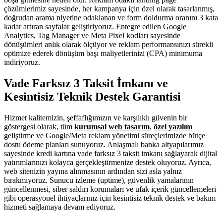
çözümlerimiz sayesinde, her kampanya için özel olarak tasarlanmış,
doğrudan arama niyetine odaklanan ve form doldurma oranını 3 kata
kadar artıran sayfalar geliştiriyoruz. Entegre edilen Google
Analytics, Tag Manager ve Meta Pixel kodları sayesinde
dönüşümleri anlık olarak ölçüyor ve reklam performansınızı sürekli
optimize ederek dönüşüm başı maliyetlerinizi (CPA) minimuma
indiriyoruz.
Vade Farksız 3 Taksit İmkanı ve
Kesintisiz Teknik Destek Garantisi
Hizmet kalitemizin, şeffaflığımızın ve karşılıklı güvenin bir
göstergesi olarak, tüm
kurumsal web tasarım
,
özel yazılım
geliştirme ve Google/Meta reklam yönetimi süreçlerimizde bütçe
dostu ödeme planları sunuyoruz. Anlaşmalı banka altyapılarımız
sayesinde kredi kartına vade farksız 3 taksit imkanı sağlayarak dijital
yatırımlarınızı kolayca gerçekleştirmenize destek oluyoruz. Ayrıca,
web sitenizin yayına alınmasının ardından sizi asla yalnız
bırakmıyoruz. Sunucu izleme (uptime), güvenlik yamalarının
güncellenmesi, siber saldırı korumaları ve ufak içerik güncellemeleri
gibi operasyonel ihtiyaçlarınız için kesintisiz teknik destek ve bakım
hizmeti sağlamaya devam ediyoruz.