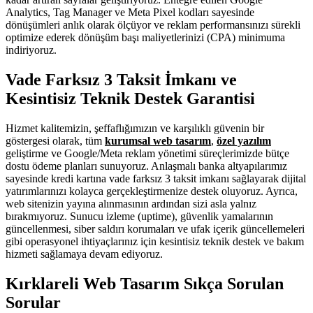
Analytics, Tag Manager ve Meta Pixel kodları sayesinde
dönüşümleri anlık olarak ölçüyor ve reklam performansınızı sürekli
optimize ederek dönüşüm başı maliyetlerinizi (CPA) minimuma
indiriyoruz.
Vade Farksız 3 Taksit İmkanı ve
Kesintisiz Teknik Destek Garantisi
Hizmet kalitemizin, şeffaflığımızın ve karşılıklı güvenin bir
göstergesi olarak, tüm
kurumsal web tasarım
,
özel yazılım
geliştirme ve Google/Meta reklam yönetimi süreçlerimizde bütçe
dostu ödeme planları sunuyoruz. Anlaşmalı banka altyapılarımız
sayesinde kredi kartına vade farksız 3 taksit imkanı sağlayarak dijital
yatırımlarınızı kolayca gerçekleştirmenize destek oluyoruz. Ayrıca,
web sitenizin yayına alınmasının ardından sizi asla yalnız
bırakmıyoruz. Sunucu izleme (uptime), güvenlik yamalarının
güncellenmesi, siber saldırı korumaları ve ufak içerik güncellemeleri
gibi operasyonel ihtiyaçlarınız için kesintisiz teknik destek ve bakım
hizmeti sağlamaya devam ediyoruz.
Kırklareli Web Tasarım Sıkça Sorulan
Sorular