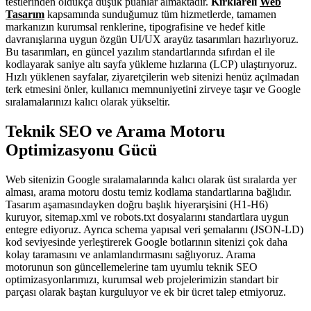
testlerinden oldukça düşük puanlar almaktadır.
Kırklareli
Web
Tasarım
kapsamında sunduğumuz tüm hizmetlerde, tamamen
markanızın kurumsal renklerine, tipografisine ve hedef kitle
davranışlarına uygun özgün UI/UX arayüz tasarımları hazırlıyoruz.
Bu tasarımları, en güncel yazılım standartlarında sıfırdan el ile
kodlayarak saniye altı sayfa yükleme hızlarına (LCP) ulaştırıyoruz.
Hızlı yüklenen sayfalar, ziyaretçilerin web sitenizi henüz açılmadan
terk etmesini önler, kullanıcı memnuniyetini zirveye taşır ve Google
sıralamalarınızı kalıcı olarak yükseltir.
Teknik SEO ve Arama Motoru
Optimizasyonu Gücü
Web sitenizin Google sıralamalarında kalıcı olarak üst sıralarda yer
alması, arama motoru dostu temiz kodlama standartlarına bağlıdır.
Tasarım aşamasındayken doğru başlık hiyerarşisini (H1-H6)
kuruyor, sitemap.xml ve robots.txt dosyalarını standartlara uygun
entegre ediyoruz. Ayrıca schema yapısal veri şemalarını (JSON-LD)
kod seviyesinde yerleştirerek Google botlarının sitenizi çok daha
kolay taramasını ve anlamlandırmasını sağlıyoruz. Arama
motorunun son güncellemelerine tam uyumlu teknik SEO
optimizasyonlarımızı, kurumsal web projelerimizin standart bir
parçası olarak baştan kurguluyor ve ek bir ücret talep etmiyoruz.