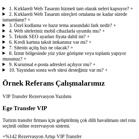
1. Kırklareli Web Tasarım hizmeti tam olarak neleri kapsıyor?
+
2. Kırklareli Web Tasarım süreçleri ortalama ne kadar sürede
tamamlanır?
+
3. Özel kodlama ve hazır tema arasındaki fark nedir?
+
4. Web siteleriniz mobil cihazlarla uyumlu mu?
+
5. Teknik SEO ayarları fiyata dahil mi?
+
6. Kredi kartına taksit imkanınız var mı?
+
7. Sitenin açılış hızı ne olacak?
+
8. İzmir bölgesinde yüz yüze görüşme veya toplantı yapıyor
musunuz?
+
9. Kurumsal e-posta adresleri açılıyor mu?
+
10. Yayından sonra web sitesi desteğiniz var mı?
+
Örnek Referans Çalışmalarımız
VIP Transfer Rezervasyon Yazılımı
Ege Transfer VIP
Turizm transfer firması için geliştirilmiş çok dilli havalimanı otel rota
seçimli online rezervasyon sistemi.
+%142 Rezervasyon Artışı
VIP Transfer