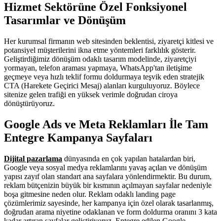
Hizmet Sektörüne Özel Fonksiyonel
Tasarımlar ve Dönüşüm
Her kurumsal firmanın web sitesinden beklentisi, ziyaretçi kitlesi ve
potansiyel müşterilerini ikna etme yöntemleri farklılık gösterir.
Geliştirdiğimiz dönüşüm odaklı tasarım modelinde, ziyaretçiyi
yormayan, telefon araması yapmaya, WhatsApp'tan iletişime
geçmeye veya hızlı teklif formu doldurmaya teşvik eden stratejik
CTA (Harekete Geçirici Mesaj) alanları kurguluyoruz. Böylece
sitenize gelen trafiği en yüksek verimle doğrudan ciroya
dönüştürüyoruz.
Google Ads ve Meta Reklamları İle Tam
Entegre Kampanya Sayfaları
Dijital pazarlama
dünyasında en çok yapılan hatalardan biri,
Google veya sosyal medya reklamlarını yavaş açılan ve dönüşüm
yapısı zayıf olan standart ana sayfalara yönlendirmektir. Bu durum,
reklam bütçenizin büyük bir kısmının açılmayan sayfalar nedeniyle
boşa gitmesine neden olur. Reklam odaklı landing page
çözümlerimiz sayesinde, her kampanya için özel olarak tasarlanmış,
doğrudan arama niyetine odaklanan ve form doldurma oranını 3 kata
kadar artıran sayfalar geliştiriyoruz. Entegre edilen Google