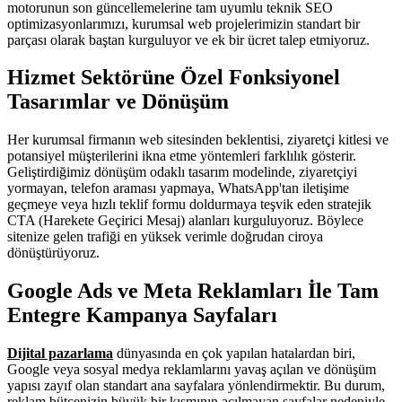
motorunun son güncellemelerine tam uyumlu teknik SEO
optimizasyonlarımızı, kurumsal web projelerimizin standart bir
parçası olarak baştan kurguluyor ve ek bir ücret talep etmiyoruz.
Hizmet Sektörüne Özel Fonksiyonel
Tasarımlar ve Dönüşüm
Her kurumsal firmanın web sitesinden beklentisi, ziyaretçi kitlesi ve
potansiyel müşterilerini ikna etme yöntemleri farklılık gösterir.
Geliştirdiğimiz dönüşüm odaklı tasarım modelinde, ziyaretçiyi
yormayan, telefon araması yapmaya, WhatsApp'tan iletişime
geçmeye veya hızlı teklif formu doldurmaya teşvik eden stratejik
CTA (Harekete Geçirici Mesaj) alanları kurguluyoruz. Böylece
sitenize gelen trafiği en yüksek verimle doğrudan ciroya
dönüştürüyoruz.
Google Ads ve Meta Reklamları İle Tam
Entegre Kampanya Sayfaları
Dijital pazarlama
dünyasında en çok yapılan hatalardan biri,
Google veya sosyal medya reklamlarını yavaş açılan ve dönüşüm
yapısı zayıf olan standart ana sayfalara yönlendirmektir. Bu durum,
reklam bütçenizin büyük bir kısmının açılmayan sayfalar nedeniyle