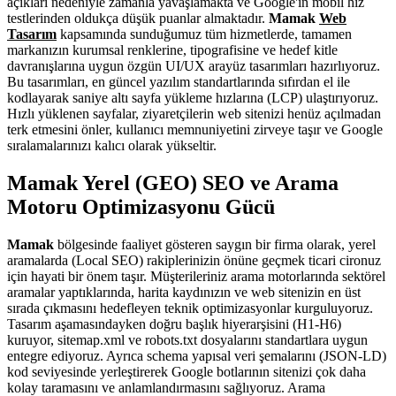
açıkları nedeniyle zamanla yavaşlamakta ve Google'ın mobil hız
testlerinden oldukça düşük puanlar almaktadır.
Mamak
Web
Tasarım
kapsamında sunduğumuz tüm hizmetlerde, tamamen
markanızın kurumsal renklerine, tipografisine ve hedef kitle
davranışlarına uygun özgün UI/UX arayüz tasarımları hazırlıyoruz.
Bu tasarımları, en güncel yazılım standartlarında sıfırdan el ile
kodlayarak saniye altı sayfa yükleme hızlarına (LCP) ulaştırıyoruz.
Hızlı yüklenen sayfalar, ziyaretçilerin web sitenizi henüz açılmadan
terk etmesini önler, kullanıcı memnuniyetini zirveye taşır ve Google
sıralamalarınızı kalıcı olarak yükseltir.
Mamak Yerel (GEO) SEO ve Arama
Motoru Optimizasyonu Gücü
Mamak
bölgesinde faaliyet gösteren saygın bir firma olarak, yerel
aramalarda (Local SEO) rakiplerinizin önüne geçmek ticari cironuz
için hayati bir önem taşır. Müşterileriniz arama motorlarında sektörel
aramalar yaptıklarında, harita kaydınızın ve web sitenizin en üst
sırada çıkmasını hedefleyen teknik optimizasyonlar kurguluyoruz.
Tasarım aşamasındayken doğru başlık hiyerarşisini (H1-H6)
kuruyor, sitemap.xml ve robots.txt dosyalarını standartlara uygun
entegre ediyoruz. Ayrıca schema yapısal veri şemalarını (JSON-LD)
kod seviyesinde yerleştirerek Google botlarının sitenizi çok daha
kolay taramasını ve anlamlandırmasını sağlıyoruz. Arama