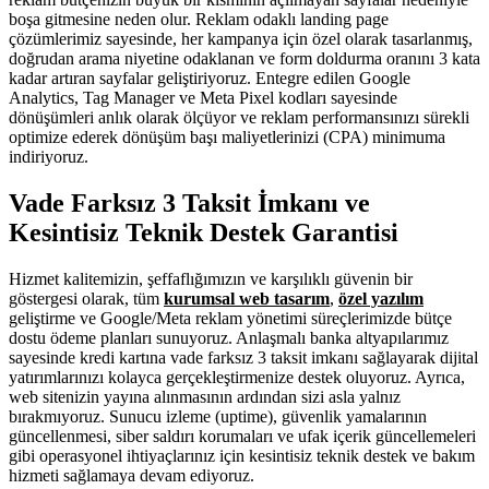
boşa gitmesine neden olur. Reklam odaklı landing page
çözümlerimiz sayesinde, her kampanya için özel olarak tasarlanmış,
doğrudan arama niyetine odaklanan ve form doldurma oranını 3 kata
kadar artıran sayfalar geliştiriyoruz. Entegre edilen Google
Analytics, Tag Manager ve Meta Pixel kodları sayesinde
dönüşümleri anlık olarak ölçüyor ve reklam performansınızı sürekli
optimize ederek dönüşüm başı maliyetlerinizi (CPA) minimuma
indiriyoruz.
Vade Farksız 3 Taksit İmkanı ve
Kesintisiz Teknik Destek Garantisi
Hizmet kalitemizin, şeffaflığımızın ve karşılıklı güvenin bir
göstergesi olarak, tüm
kurumsal web tasarım
,
özel yazılım
geliştirme ve Google/Meta reklam yönetimi süreçlerimizde bütçe
dostu ödeme planları sunuyoruz. Anlaşmalı banka altyapılarımız
sayesinde kredi kartına vade farksız 3 taksit imkanı sağlayarak dijital
yatırımlarınızı kolayca gerçekleştirmenize destek oluyoruz. Ayrıca,
web sitenizin yayına alınmasının ardından sizi asla yalnız
bırakmıyoruz. Sunucu izleme (uptime), güvenlik yamalarının
güncellenmesi, siber saldırı korumaları ve ufak içerik güncellemeleri
gibi operasyonel ihtiyaçlarınız için kesintisiz teknik destek ve bakım
hizmeti sağlamaya devam ediyoruz.