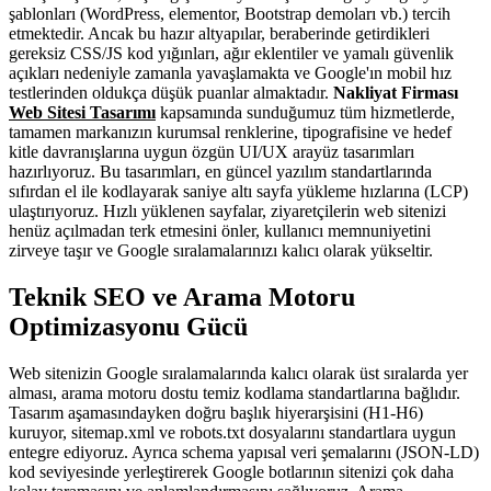
şablonları (WordPress, elementor, Bootstrap demoları vb.) tercih
etmektedir. Ancak bu hazır altyapılar, beraberinde getirdikleri
gereksiz CSS/JS kod yığınları, ağır eklentiler ve yamalı güvenlik
açıkları nedeniyle zamanla yavaşlamakta ve Google'ın mobil hız
testlerinden oldukça düşük puanlar almaktadır.
Nakliyat Firması
Web Sitesi Tasarımı
kapsamında sunduğumuz tüm hizmetlerde,
tamamen markanızın kurumsal renklerine, tipografisine ve hedef
kitle davranışlarına uygun özgün UI/UX arayüz tasarımları
hazırlıyoruz. Bu tasarımları, en güncel yazılım standartlarında
sıfırdan el ile kodlayarak saniye altı sayfa yükleme hızlarına (LCP)
ulaştırıyoruz. Hızlı yüklenen sayfalar, ziyaretçilerin web sitenizi
henüz açılmadan terk etmesini önler, kullanıcı memnuniyetini
zirveye taşır ve Google sıralamalarınızı kalıcı olarak yükseltir.
Teknik SEO ve Arama Motoru
Optimizasyonu Gücü
Web sitenizin Google sıralamalarında kalıcı olarak üst sıralarda yer
alması, arama motoru dostu temiz kodlama standartlarına bağlıdır.
Tasarım aşamasındayken doğru başlık hiyerarşisini (H1-H6)
kuruyor, sitemap.xml ve robots.txt dosyalarını standartlara uygun
entegre ediyoruz. Ayrıca schema yapısal veri şemalarını (JSON-LD)
kod seviyesinde yerleştirerek Google botlarının sitenizi çok daha