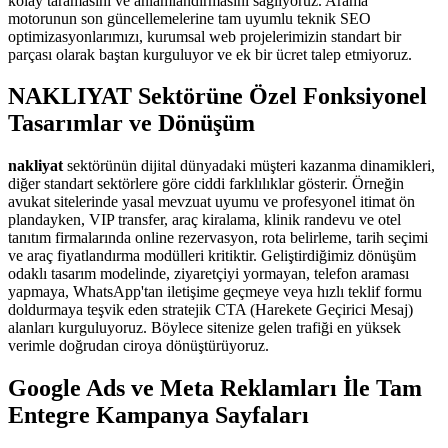
kolay taramasını ve anlamlandırmasını sağlıyoruz. Arama
motorunun son güncellemelerine tam uyumlu teknik SEO
optimizasyonlarımızı, kurumsal web projelerimizin standart bir
parçası olarak baştan kurguluyor ve ek bir ücret talep etmiyoruz.
NAKLIYAT Sektörüne Özel Fonksiyonel
Tasarımlar ve Dönüşüm
nakliyat
sektörünün dijital dünyadaki müşteri kazanma dinamikleri,
diğer standart sektörlere göre ciddi farklılıklar gösterir. Örneğin
avukat sitelerinde yasal mevzuat uyumu ve profesyonel itimat ön
plandayken, VIP transfer, araç kiralama, klinik randevu ve otel
tanıtım firmalarında online rezervasyon, rota belirleme, tarih seçimi
ve araç fiyatlandırma modülleri kritiktir. Geliştirdiğimiz dönüşüm
odaklı tasarım modelinde, ziyaretçiyi yormayan, telefon araması
yapmaya, WhatsApp'tan iletişime geçmeye veya hızlı teklif formu
doldurmaya teşvik eden stratejik CTA (Harekete Geçirici Mesaj)
alanları kurguluyoruz. Böylece sitenize gelen trafiği en yüksek
verimle doğrudan ciroya dönüştürüyoruz.
Google Ads ve Meta Reklamları İle Tam
Entegre Kampanya Sayfaları