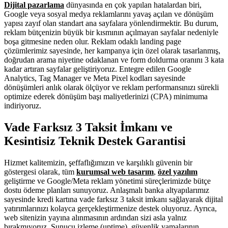
Dijital pazarlama
dünyasında en çok yapılan hatalardan biri,
Google veya sosyal medya reklamlarını yavaş açılan ve dönüşüm
yapısı zayıf olan standart ana sayfalara yönlendirmektir. Bu durum,
reklam bütçenizin büyük bir kısmının açılmayan sayfalar nedeniyle
boşa gitmesine neden olur. Reklam odaklı landing page
çözümlerimiz sayesinde, her kampanya için özel olarak tasarlanmış,
doğrudan arama niyetine odaklanan ve form doldurma oranını 3 kata
kadar artıran sayfalar geliştiriyoruz. Entegre edilen Google
Analytics, Tag Manager ve Meta Pixel kodları sayesinde
dönüşümleri anlık olarak ölçüyor ve reklam performansınızı sürekli
optimize ederek dönüşüm başı maliyetlerinizi (CPA) minimuma
indiriyoruz.
Vade Farksız 3 Taksit İmkanı ve
Kesintisiz Teknik Destek Garantisi
Hizmet kalitemizin, şeffaflığımızın ve karşılıklı güvenin bir
göstergesi olarak, tüm
kurumsal web tasarım
,
özel yazılım
geliştirme ve Google/Meta reklam yönetimi süreçlerimizde bütçe
dostu ödeme planları sunuyoruz. Anlaşmalı banka altyapılarımız
sayesinde kredi kartına vade farksız 3 taksit imkanı sağlayarak dijital
yatırımlarınızı kolayca gerçekleştirmenize destek oluyoruz. Ayrıca,
web sitenizin yayına alınmasının ardından sizi asla yalnız
bırakmıyoruz. Sunucu izleme (uptime), güvenlik yamalarının