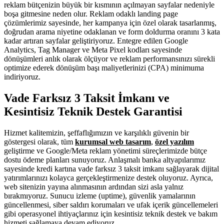
reklam bütçenizin büyük bir kısmının açılmayan sayfalar nedeniyle
boşa gitmesine neden olur. Reklam odaklı landing page
çözümlerimiz sayesinde, her kampanya için özel olarak tasarlanmış,
doğrudan arama niyetine odaklanan ve form doldurma oranını 3 kata
kadar artıran sayfalar geliştiriyoruz. Entegre edilen Google
Analytics, Tag Manager ve Meta Pixel kodları sayesinde
dönüşümleri anlık olarak ölçüyor ve reklam performansınızı sürekli
optimize ederek dönüşüm başı maliyetlerinizi (CPA) minimuma
indiriyoruz.
Vade Farksız 3 Taksit İmkanı ve
Kesintisiz Teknik Destek Garantisi
Hizmet kalitemizin, şeffaflığımızın ve karşılıklı güvenin bir
göstergesi olarak, tüm
kurumsal web tasarım
,
özel yazılım
geliştirme ve Google/Meta reklam yönetimi süreçlerimizde bütçe
dostu ödeme planları sunuyoruz. Anlaşmalı banka altyapılarımız
sayesinde kredi kartına vade farksız 3 taksit imkanı sağlayarak dijital
yatırımlarınızı kolayca gerçekleştirmenize destek oluyoruz. Ayrıca,
web sitenizin yayına alınmasının ardından sizi asla yalnız
bırakmıyoruz. Sunucu izleme (uptime), güvenlik yamalarının
güncellenmesi, siber saldırı korumaları ve ufak içerik güncellemeleri
gibi operasyonel ihtiyaçlarınız için kesintisiz teknik destek ve bakım
hizmeti sağlamaya devam ediyoruz.