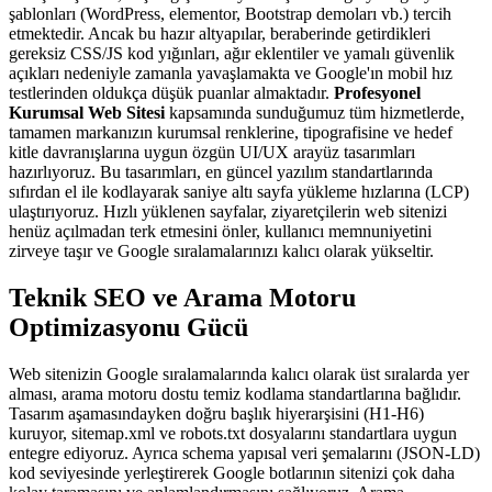
şablonları (WordPress, elementor, Bootstrap demoları vb.) tercih
etmektedir. Ancak bu hazır altyapılar, beraberinde getirdikleri
gereksiz CSS/JS kod yığınları, ağır eklentiler ve yamalı güvenlik
açıkları nedeniyle zamanla yavaşlamakta ve Google'ın mobil hız
testlerinden oldukça düşük puanlar almaktadır.
Profesyonel
Kurumsal Web Sitesi
kapsamında sunduğumuz tüm hizmetlerde,
tamamen markanızın kurumsal renklerine, tipografisine ve hedef
kitle davranışlarına uygun özgün UI/UX arayüz tasarımları
hazırlıyoruz. Bu tasarımları, en güncel yazılım standartlarında
sıfırdan el ile kodlayarak saniye altı sayfa yükleme hızlarına (LCP)
ulaştırıyoruz. Hızlı yüklenen sayfalar, ziyaretçilerin web sitenizi
henüz açılmadan terk etmesini önler, kullanıcı memnuniyetini
zirveye taşır ve Google sıralamalarınızı kalıcı olarak yükseltir.
Teknik SEO ve Arama Motoru
Optimizasyonu Gücü
Web sitenizin Google sıralamalarında kalıcı olarak üst sıralarda yer
alması, arama motoru dostu temiz kodlama standartlarına bağlıdır.
Tasarım aşamasındayken doğru başlık hiyerarşisini (H1-H6)
kuruyor, sitemap.xml ve robots.txt dosyalarını standartlara uygun
entegre ediyoruz. Ayrıca schema yapısal veri şemalarını (JSON-LD)
kod seviyesinde yerleştirerek Google botlarının sitenizi çok daha