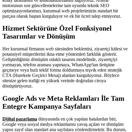
kolay taramasını ve anlamlandırmasını sağlıyoruz. Arama
motorunun son güncellemelerine tam uyumlu teknik SEO
optimizasyonlarımızı, kurumsal web projelerimizin standart bir
parçası olarak baştan kurguluyor ve ek bir ücret talep etmiyoruz.
Hizmet Sektörüne Özel Fonksiyonel
Tasarımlar ve Dönüşüm
Her kurumsal firmanın web sitesinden beklentisi, ziyaretçi kitlesi ve
potansiyel müşterilerini ikna etme yöntemleri farklılık gösterir.
Geliştirdiğimiz dönüşüm odaklı tasarım modelinde, ziyaretçiyi
yormayan, telefon araması yapmaya, WhatsApp'tan iletişime
geçmeye veya hızlı teklif formu doldurmaya teşvik eden stratejik
CTA (Harekete Geçirici Mesaj) alanları kurguluyoruz. Böylece
sitenize gelen trafiği en yüksek verimle doğrudan ciroya
dönüştürüyoruz.
Google Ads ve Meta Reklamları İle Tam
Entegre Kampanya Sayfaları
Dijital pazarlama
dünyasında en çok yapılan hatalardan biri,
Google veya sosyal medya reklamlarını yavaş açılan ve dönüşüm
yapısı zayıf olan standart ana sayfalara yönlendirmektir. Bu durum,