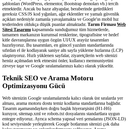
şablonları (WordPress, elementor, Bootstrap demoları vb.) tercih
etmektedir. Ancak bu hazır altyapılar, beraberinde getirdikleri
gereksiz CSS/JS kod yığınları, ağır eklentiler ve yamalı güvenlik
açıkları nedeniyle zamanla yavaşlamakta ve Google'ın mobil hız
testlerinden oldukça düşük puanlar almaktadır.
Tarım Firması
Web
Sitesi Tasarımı
kapsamında sunduğumuz tüm hizmetlerde,
tamamen markanızın kurumsal renklerine, tipografisine ve hedef
kitle davranışlarına uygun özgün UI/UX arayüz tasarımları
hazırlıyoruz. Bu tasarımları, en güncel yazılım standartlarında
sıfırdan el ile kodlayarak saniye altı sayfa yükleme hızlarına (LCP)
ulaştırıyoruz. Hızlı yüklenen sayfalar, ziyaretçilerin web sitenizi
henüz açılmadan terk etmesini önler, kullanıcı memnuniyetini
zirveye taşır ve Google sıralamalarınızı kalıcı olarak yükseltir.
Teknik SEO ve Arama Motoru
Optimizasyonu Gücü
Web sitenizin Google sıralamalarında kalıcı olarak üst sıralarda yer
alması, arama motoru dostu temiz kodlama standartlarına bağlıdır.
Tasarım aşamasındayken doğru başlık hiyerarşisini (H1-H6)
kuruyor, sitemap.xml ve robots.txt dosyalarını standartlara uygun
entegre ediyoruz. Ayrıca schema yapısal veri şemalarını (JSON-LD)
kod seviyesinde yerleştirerek Google botlarının sitenizi çok daha