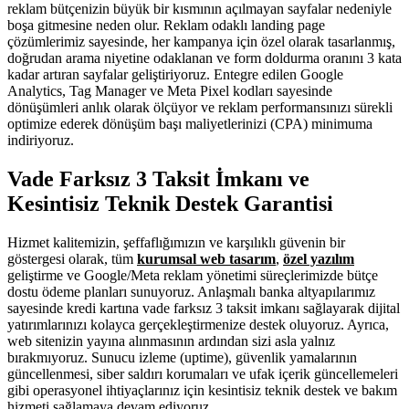
reklam bütçenizin büyük bir kısmının açılmayan sayfalar nedeniyle
boşa gitmesine neden olur. Reklam odaklı landing page
çözümlerimiz sayesinde, her kampanya için özel olarak tasarlanmış,
doğrudan arama niyetine odaklanan ve form doldurma oranını 3 kata
kadar artıran sayfalar geliştiriyoruz. Entegre edilen Google
Analytics, Tag Manager ve Meta Pixel kodları sayesinde
dönüşümleri anlık olarak ölçüyor ve reklam performansınızı sürekli
optimize ederek dönüşüm başı maliyetlerinizi (CPA) minimuma
indiriyoruz.
Vade Farksız 3 Taksit İmkanı ve
Kesintisiz Teknik Destek Garantisi
Hizmet kalitemizin, şeffaflığımızın ve karşılıklı güvenin bir
göstergesi olarak, tüm
kurumsal web tasarım
,
özel yazılım
geliştirme ve Google/Meta reklam yönetimi süreçlerimizde bütçe
dostu ödeme planları sunuyoruz. Anlaşmalı banka altyapılarımız
sayesinde kredi kartına vade farksız 3 taksit imkanı sağlayarak dijital
yatırımlarınızı kolayca gerçekleştirmenize destek oluyoruz. Ayrıca,
web sitenizin yayına alınmasının ardından sizi asla yalnız
bırakmıyoruz. Sunucu izleme (uptime), güvenlik yamalarının
güncellenmesi, siber saldırı korumaları ve ufak içerik güncellemeleri
gibi operasyonel ihtiyaçlarınız için kesintisiz teknik destek ve bakım
hizmeti sağlamaya devam ediyoruz.