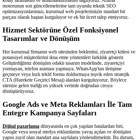
kolay taramasını ve anlamlandırmasını sağlıyoruz. Arama
motorunun son güncellemelerine tam uyumlu teknik SEO
optimizasyonlarımızı, kurumsal web projelerimizin standart bir
parçası olarak baştan kurguluyor ve ek bir ücret talep etmiyoruz.
Hizmet Sektörüne Özel Fonksiyonel
Tasarımlar ve Dönüşüm
Her kurumsal firmanın web sitesinden beklentisi, ziyaretçi kitlesi ve
potansiyel müşterilerini ikna etme yöntemleri farklılık gösterir.
Geliştirdiğimiz dönüşüm odaklı tasarım modelinde, ziyaretçiyi
yormayan, telefon araması yapmaya, WhatsApp'tan iletişime
geçmeye veya hızlı teklif formu doldurmaya teşvik eden stratejik
CTA (Harekete Geçirici Mesaj) alanları kurguluyoruz. Böylece
sitenize gelen trafiği en yüksek verimle doğrudan ciroya
dönüştürüyoruz.
Google Ads ve Meta Reklamları İle Tam
Entegre Kampanya Sayfaları
Dijital pazarlama
dünyasında en çok yapılan hatalardan biri,
Google veya sosyal medya reklamlarını yavaş açılan ve dönüşüm
yapısı zayıf olan standart ana sayfalara yönlendirmektir. Bu durum,