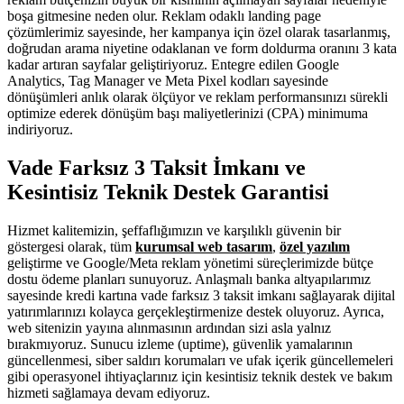
boşa gitmesine neden olur. Reklam odaklı landing page
çözümlerimiz sayesinde, her kampanya için özel olarak tasarlanmış,
doğrudan arama niyetine odaklanan ve form doldurma oranını 3 kata
kadar artıran sayfalar geliştiriyoruz. Entegre edilen Google
Analytics, Tag Manager ve Meta Pixel kodları sayesinde
dönüşümleri anlık olarak ölçüyor ve reklam performansınızı sürekli
optimize ederek dönüşüm başı maliyetlerinizi (CPA) minimuma
indiriyoruz.
Vade Farksız 3 Taksit İmkanı ve
Kesintisiz Teknik Destek Garantisi
Hizmet kalitemizin, şeffaflığımızın ve karşılıklı güvenin bir
göstergesi olarak, tüm
kurumsal web tasarım
,
özel yazılım
geliştirme ve Google/Meta reklam yönetimi süreçlerimizde bütçe
dostu ödeme planları sunuyoruz. Anlaşmalı banka altyapılarımız
sayesinde kredi kartına vade farksız 3 taksit imkanı sağlayarak dijital
yatırımlarınızı kolayca gerçekleştirmenize destek oluyoruz. Ayrıca,
web sitenizin yayına alınmasının ardından sizi asla yalnız
bırakmıyoruz. Sunucu izleme (uptime), güvenlik yamalarının
güncellenmesi, siber saldırı korumaları ve ufak içerik güncellemeleri
gibi operasyonel ihtiyaçlarınız için kesintisiz teknik destek ve bakım
hizmeti sağlamaya devam ediyoruz.