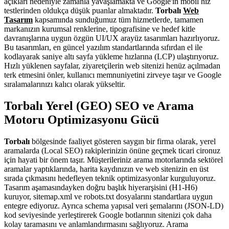
açıkları nedeniyle zamanla yavaşlamakta ve Google'ın mobil hız
testlerinden oldukça düşük puanlar almaktadır.
Torbalı
Web
Tasarım
kapsamında sunduğumuz tüm hizmetlerde, tamamen
markanızın kurumsal renklerine, tipografisine ve hedef kitle
davranışlarına uygun özgün UI/UX arayüz tasarımları hazırlıyoruz.
Bu tasarımları, en güncel yazılım standartlarında sıfırdan el ile
kodlayarak saniye altı sayfa yükleme hızlarına (LCP) ulaştırıyoruz.
Hızlı yüklenen sayfalar, ziyaretçilerin web sitenizi henüz açılmadan
terk etmesini önler, kullanıcı memnuniyetini zirveye taşır ve Google
sıralamalarınızı kalıcı olarak yükseltir.
Torbalı Yerel (GEO) SEO ve Arama
Motoru Optimizasyonu Gücü
Torbalı
bölgesinde faaliyet gösteren saygın bir firma olarak, yerel
aramalarda (Local SEO) rakiplerinizin önüne geçmek ticari cironuz
için hayati bir önem taşır. Müşterileriniz arama motorlarında sektörel
aramalar yaptıklarında, harita kaydınızın ve web sitenizin en üst
sırada çıkmasını hedefleyen teknik optimizasyonlar kurguluyoruz.
Tasarım aşamasındayken doğru başlık hiyerarşisini (H1-H6)
kuruyor, sitemap.xml ve robots.txt dosyalarını standartlara uygun
entegre ediyoruz. Ayrıca schema yapısal veri şemalarını (JSON-LD)
kod seviyesinde yerleştirerek Google botlarının sitenizi çok daha
kolay taramasını ve anlamlandırmasını sağlıyoruz. Arama