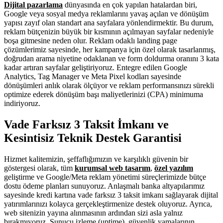
Dijital pazarlama
dünyasında en çok yapılan hatalardan biri,
Google veya sosyal medya reklamlarını yavaş açılan ve dönüşüm
yapısı zayıf olan standart ana sayfalara yönlendirmektir. Bu durum,
reklam bütçenizin büyük bir kısmının açılmayan sayfalar nedeniyle
boşa gitmesine neden olur. Reklam odaklı landing page
çözümlerimiz sayesinde, her kampanya için özel olarak tasarlanmış,
doğrudan arama niyetine odaklanan ve form doldurma oranını 3 kata
kadar artıran sayfalar geliştiriyoruz. Entegre edilen Google
Analytics, Tag Manager ve Meta Pixel kodları sayesinde
dönüşümleri anlık olarak ölçüyor ve reklam performansınızı sürekli
optimize ederek dönüşüm başı maliyetlerinizi (CPA) minimuma
indiriyoruz.
Vade Farksız 3 Taksit İmkanı ve
Kesintisiz Teknik Destek Garantisi
Hizmet kalitemizin, şeffaflığımızın ve karşılıklı güvenin bir
göstergesi olarak, tüm
kurumsal web tasarım
,
özel yazılım
geliştirme ve Google/Meta reklam yönetimi süreçlerimizde bütçe
dostu ödeme planları sunuyoruz. Anlaşmalı banka altyapılarımız
sayesinde kredi kartına vade farksız 3 taksit imkanı sağlayarak dijital
yatırımlarınızı kolayca gerçekleştirmenize destek oluyoruz. Ayrıca,
web sitenizin yayına alınmasının ardından sizi asla yalnız
bırakmıyoruz. Sunucu izleme (uptime), güvenlik yamalarının