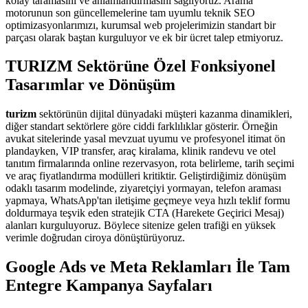
kolay taramasını ve anlamlandırmasını sağlıyoruz. Arama
motorunun son güncellemelerine tam uyumlu teknik SEO
optimizasyonlarımızı, kurumsal web projelerimizin standart bir
parçası olarak baştan kurguluyor ve ek bir ücret talep etmiyoruz.
TURIZM Sektörüne Özel Fonksiyonel
Tasarımlar ve Dönüşüm
turizm
sektörünün dijital dünyadaki müşteri kazanma dinamikleri,
diğer standart sektörlere göre ciddi farklılıklar gösterir. Örneğin
avukat sitelerinde yasal mevzuat uyumu ve profesyonel itimat ön
plandayken, VIP transfer, araç kiralama, klinik randevu ve otel
tanıtım firmalarında online rezervasyon, rota belirleme, tarih seçimi
ve araç fiyatlandırma modülleri kritiktir. Geliştirdiğimiz dönüşüm
odaklı tasarım modelinde, ziyaretçiyi yormayan, telefon araması
yapmaya, WhatsApp'tan iletişime geçmeye veya hızlı teklif formu
doldurmaya teşvik eden stratejik CTA (Harekete Geçirici Mesaj)
alanları kurguluyoruz. Böylece sitenize gelen trafiği en yüksek
verimle doğrudan ciroya dönüştürüyoruz.
Google Ads ve Meta Reklamları İle Tam
Entegre Kampanya Sayfaları