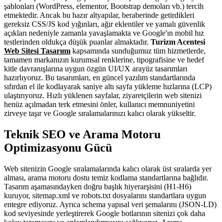
şablonları (WordPress, elementor, Bootstrap demoları vb.) tercih
etmektedir. Ancak bu hazır altyapılar, beraberinde getirdikleri
gereksiz CSS/JS kod yığınları, ağır eklentiler ve yamalı güvenlik
açıkları nedeniyle zamanla yavaşlamakta ve Google'ın mobil hız
testlerinden oldukça düşük puanlar almaktadır.
Turizm Acentesi
Web Sitesi Tasarımı
kapsamında sunduğumuz tüm hizmetlerde,
tamamen markanızın kurumsal renklerine, tipografisine ve hedef
kitle davranışlarına uygun özgün UI/UX arayüz tasarımları
hazırlıyoruz. Bu tasarımları, en güncel yazılım standartlarında
sıfırdan el ile kodlayarak saniye altı sayfa yükleme hızlarına (LCP)
ulaştırıyoruz. Hızlı yüklenen sayfalar, ziyaretçilerin web sitenizi
henüz açılmadan terk etmesini önler, kullanıcı memnuniyetini
zirveye taşır ve Google sıralamalarınızı kalıcı olarak yükseltir.
Teknik SEO ve Arama Motoru
Optimizasyonu Gücü
Web sitenizin Google sıralamalarında kalıcı olarak üst sıralarda yer
alması, arama motoru dostu temiz kodlama standartlarına bağlıdır.
Tasarım aşamasındayken doğru başlık hiyerarşisini (H1-H6)
kuruyor, sitemap.xml ve robots.txt dosyalarını standartlara uygun
entegre ediyoruz. Ayrıca schema yapısal veri şemalarını (JSON-LD)
kod seviyesinde yerleştirerek Google botlarının sitenizi çok daha