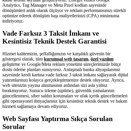
Analytics, Tag Manager ve Meta Pixel kodları sayesinde
dönüşümleri anlık olarak ölçüyor ve reklam performansınızı sürekli
optimize ederek dönüşüm başı maliyetlerinizi (CPA) minimuma
indiriyoruz.
Vade Farksız 3 Taksit İmkanı ve
Kesintisiz Teknik Destek Garantisi
Hizmet kalitemizin, şeffaflığımızın ve karşılıklı güvenin bir
göstergesi olarak, tüm
kurumsal web tasarım
,
özel yazılım
geliştirme ve Google/Meta reklam yönetimi süreçlerimizde bütçe
dostu ödeme planları sunuyoruz. Anlaşmalı banka altyapılarımız
sayesinde kredi kartına vade farksız 3 taksit imkanı sağlayarak dijital
yatırımlarınızı kolayca gerçekleştirmenize destek oluyoruz. Ayrıca,
web sitenizin yayına alınmasının ardından sizi asla yalnız
bırakmıyoruz. Sunucu izleme (uptime), güvenlik yamalarının
güncellenmesi, siber saldırı korumaları ve ufak içerik güncellemeleri
gibi operasyonel ihtiyaçlarınız için kesintisiz teknik destek ve bakım
hizmeti sağlamaya devam ediyoruz.
Web Sayfası Yaptırma Sıkça Sorulan
Sorular