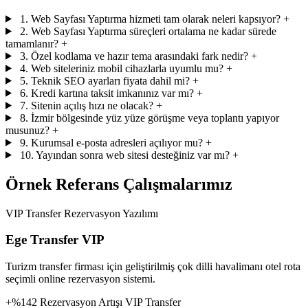
1. Web Sayfası Yaptırma hizmeti tam olarak neleri kapsıyor?
+
2. Web Sayfası Yaptırma süreçleri ortalama ne kadar sürede
tamamlanır?
+
3. Özel kodlama ve hazır tema arasındaki fark nedir?
+
4. Web siteleriniz mobil cihazlarla uyumlu mu?
+
5. Teknik SEO ayarları fiyata dahil mi?
+
6. Kredi kartına taksit imkanınız var mı?
+
7. Sitenin açılış hızı ne olacak?
+
8. İzmir bölgesinde yüz yüze görüşme veya toplantı yapıyor
musunuz?
+
9. Kurumsal e-posta adresleri açılıyor mu?
+
10. Yayından sonra web sitesi desteğiniz var mı?
+
Örnek Referans Çalışmalarımız
VIP Transfer Rezervasyon Yazılımı
Ege Transfer VIP
Turizm transfer firması için geliştirilmiş çok dilli havalimanı otel rota
seçimli online rezervasyon sistemi.
+%142 Rezervasyon Artışı
VIP Transfer