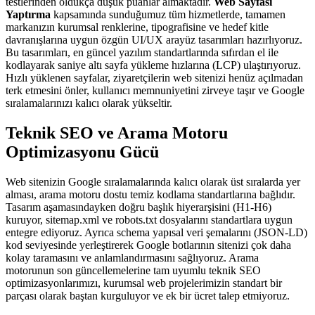
testlerinden oldukça düşük puanlar almaktadır.
Web Sayfası
Yaptırma
kapsamında sunduğumuz tüm hizmetlerde, tamamen
markanızın kurumsal renklerine, tipografisine ve hedef kitle
davranışlarına uygun özgün UI/UX arayüz tasarımları hazırlıyoruz.
Bu tasarımları, en güncel yazılım standartlarında sıfırdan el ile
kodlayarak saniye altı sayfa yükleme hızlarına (LCP) ulaştırıyoruz.
Hızlı yüklenen sayfalar, ziyaretçilerin web sitenizi henüz açılmadan
terk etmesini önler, kullanıcı memnuniyetini zirveye taşır ve Google
sıralamalarınızı kalıcı olarak yükseltir.
Teknik SEO ve Arama Motoru
Optimizasyonu Gücü
Web sitenizin Google sıralamalarında kalıcı olarak üst sıralarda yer
alması, arama motoru dostu temiz kodlama standartlarına bağlıdır.
Tasarım aşamasındayken doğru başlık hiyerarşisini (H1-H6)
kuruyor, sitemap.xml ve robots.txt dosyalarını standartlara uygun
entegre ediyoruz. Ayrıca schema yapısal veri şemalarını (JSON-LD)
kod seviyesinde yerleştirerek Google botlarının sitenizi çok daha
kolay taramasını ve anlamlandırmasını sağlıyoruz. Arama
motorunun son güncellemelerine tam uyumlu teknik SEO
optimizasyonlarımızı, kurumsal web projelerimizin standart bir
parçası olarak baştan kurguluyor ve ek bir ücret talep etmiyoruz.