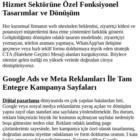
Hizmet Sektörüne Özel Fonksiyonel
Tasarımlar ve Dönüşüm
Her kurumsal firmanın web sitesinden beklentisi, ziyaretçi kitlesi ve
potansiyel müşterilerini ikna etme yöntemleri farklılık gösterir.
Geliştirdiğimiz dönüşüm odaklı tasarım modelinde, ziyaretçiyi
yormayan, telefon araması yapmaya, WhatsApp'tan iletişime
geçmeye veya hızlı teklif formu doldurmaya teşvik eden stratejik
CTA (Harekete Geçirici Mesaj) alanları kurguluyoruz. Böylece
sitenize gelen trafiği en yüksek verimle doğrudan ciroya
dönüştürüyoruz.
Google Ads ve Meta Reklamları İle Tam
Entegre Kampanya Sayfaları
Dijital pazarlama
dünyasında en çok yapılan hatalardan biri,
Google veya sosyal medya reklamlarını yavaş açılan ve dönüşüm
yapısı zayıf olan standart ana sayfalara yönlendirmektir. Bu durum,
reklam bütçenizin büyük bir kısmının açılmayan sayfalar nedeniyle
boşa gitmesine neden olur. Reklam odaklı landing page
çözümlerimiz sayesinde, her kampanya için özel olarak tasarlanmış,
doğrudan arama niyetine odaklanan ve form doldurma oranını 3 kata
kadar artıran sayfalar geliştiriyoruz. Entegre edilen Google