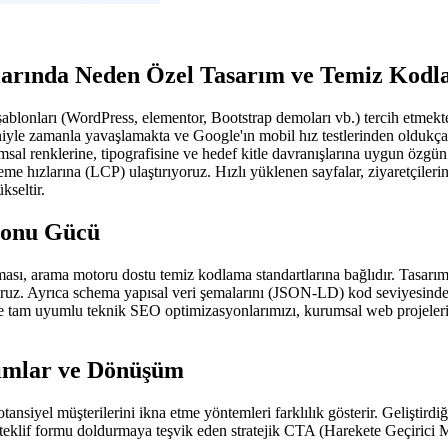
arında Neden Özel Tasarım ve Temiz Kod
şablonları (WordPress, elementor, Bootstrap demoları vb.) tercih etmekted
eniyle zamanla yavaşlamakta ve Google'ın mobil hız testlerinden oldukç
renklerine, tipografisine ve hedef kitle davranışlarına uygun özgün U
leme hızlarına (LCP) ulaştırıyoruz. Hızlı yüklenen sayfalar, ziyaretçileri
kseltir.
yonu Gücü
alması, arama motoru dostu temiz kodlama standartlarına bağlıdır. Tasar
oruz. Ayrıca schema yapısal veri şemalarını (JSON-LD) kod seviyesinde 
tam uyumlu teknik SEO optimizasyonlarımızı, kurumsal web projelerimiz
rımlar ve Dönüşüm
potansiyel müşterilerini ikna etme yöntemleri farklılık gösterir. Gelişti
eklif formu doldurmaya teşvik eden stratejik CTA (Harekete Geçirici Me