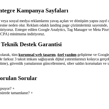
ntegre Kampanya Sayfaları
 veya sosyal medya reklamlarını yavaş açılan ve dönüşüm yapısı zayıf o
mesine neden olur. Reklam odaklı landing page çözümlerimiz sayesinde, 
iştiriyoruz. Entegre edilen Google Analytics, Tag Manager ve Meta Pixe
i (CPA) minimuma indiriyoruz.
z Teknik Destek Garantisi
i olarak, tüm
kurumsal web tasarım
,
özel yazılım
geliştirme ve Google
 farksız 3 taksit imkanı sağlayarak dijital yatırımlarınızı kolayca gerç
ime), güvenlik yamalarının güncellenmesi, siber saldırı korumaları ve ufa
orulan Sorular
apsıyor?
+
 sürede tamamlanır?
+