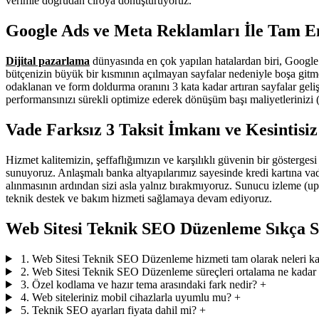
verimle doğrudan ciroya dönüştürüyoruz.
Google Ads ve Meta Reklamları İle Tam E
Dijital pazarlama
dünyasında en çok yapılan hatalardan biri, Google
bütçenizin büyük bir kısmının açılmayan sayfalar nedeniyle boşa git
odaklanan ve form doldurma oranını 3 kata kadar artıran sayfalar gel
performansınızı sürekli optimize ederek dönüşüm başı maliyetleriniz
Vade Farksız 3 Taksit İmkanı ve Kesintisi
Hizmet kalitemizin, şeffaflığımızın ve karşılıklı güvenin bir gösterges
sunuyoruz. Anlaşmalı banka altyapılarımız sayesinde kredi kartına vade
alınmasının ardından sizi asla yalnız bırakmıyoruz. Sunucu izleme (upt
teknik destek ve bakım hizmeti sağlamaya devam ediyoruz.
Web Sitesi Teknik SEO Düzenleme Sıkça S
1. Web Sitesi Teknik SEO Düzenleme hizmeti tam olarak neleri k
2. Web Sitesi Teknik SEO Düzenleme süreçleri ortalama ne kadar
3. Özel kodlama ve hazır tema arasındaki fark nedir?
+
4. Web siteleriniz mobil cihazlarla uyumlu mu?
+
5. Teknik SEO ayarları fiyata dahil mi?
+