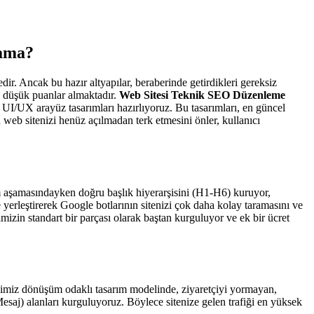
lama?
ir. Ancak bu hazır altyapılar, beraberinde getirdikleri gereksiz
a düşük puanlar almaktadır.
Web Sitesi Teknik SEO Düzenleme
I/UX arayüz tasarımları hazırlıyoruz. Bu tasarımları, en güncel
n web sitenizi henüz açılmadan terk etmesini önler, kullanıcı
ım aşamasındayken doğru başlık hiyerarşisini (H1-H6) kuruyor,
yerleştirerek Google botlarının sitenizi çok daha kolay taramasını ve
in standart bir parçası olarak baştan kurguluyor ve ek bir ücret
rdiğimiz dönüşüm odaklı tasarım modelinde, ziyaretçiyi yormayan,
saj) alanları kurguluyoruz. Böylece sitenize gelen trafiği en yüksek