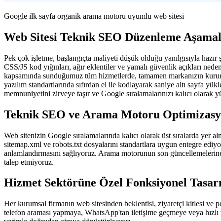
Google ilk sayfa organik arama motoru uyumlu web sitesi
Web Sitesi Teknik SEO Düzenleme Aşamal
Pek çok işletme, başlangıçta maliyeti düşük olduğu yanılgısıyla hazır 
CSS/JS kod yığınları, ağır eklentiler ve yamalı güvenlik açıkları ned
kapsamında sunduğumuz tüm hizmetlerde, tamamen markanızın kurumsal 
yazılım standartlarında sıfırdan el ile kodlayarak saniye altı sayfa yük
memnuniyetini zirveye taşır ve Google sıralamalarınızı kalıcı olarak yü
Teknik SEO ve Arama Motoru Optimizas
Web sitenizin Google sıralamalarında kalıcı olarak üst sıralarda yer 
sitemap.xml ve robots.txt dosyalarını standartlara uygun entegre ediy
anlamlandırmasını sağlıyoruz. Arama motorunun son güncellemelerine 
talep etmiyoruz.
Hizmet Sektörüne Özel Fonksiyonel Tasa
Her kurumsal firmanın web sitesinden beklentisi, ziyaretçi kitlesi ve 
telefon araması yapmaya, WhatsApp'tan iletişime geçmeye veya hızlı t